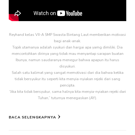
Reyhand kelas VII-A SMP Swasta Bintang Laut memberikan motivasi
bagi anak-anak.
Topik utamanya adalah syukuri dan hargai apa yamg dimiliki. Dia
mencontohkan dirinya yang tidak mau menyantap sarapan buatan
Ibunya, namun saudaranya menegur bahwa apapun itu harus
disyukuri.
Salah satu kalimat yang sangat memotivasi dari dia bahwa ketika
tidak bersyukur itu seperti kita menyia-nyiakan rejeki dari sang
pencipta.
“Jika kita tidak bersyukur, sama halnya kita menyia-nyiakan rejeki dari
Tuhan,” tuturnya menegaskan (AY).
BACA SELENGKAPNYA