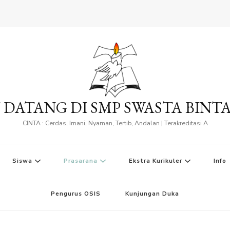
 DATANG DI SMP SWASTA BINT
CINTA : Cerdas, Imani, Nyaman, Tertib, Andalan | Terakreditasi A
Siswa
Prasarana
Ekstra Kurikuler
Info
Pengurus OSIS
Kunjungan Duka