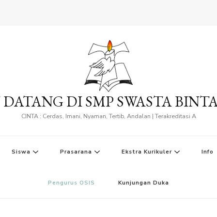
 DATANG DI SMP SWASTA BINT
CINTA : Cerdas, Imani, Nyaman, Tertib, Andalan | Terakreditasi A
Siswa
Prasarana
Ekstra Kurikuler
Info
Pengurus OSIS
Kunjungan Duka