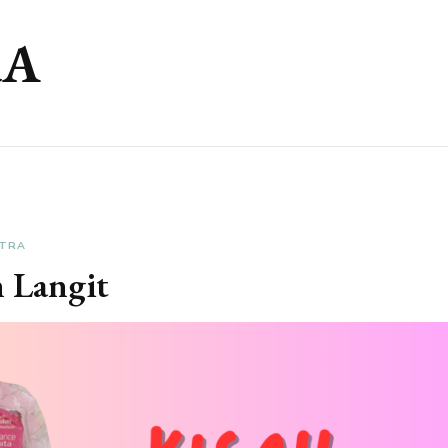
RA
STRA
 Langit