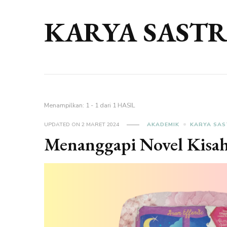
KARYA SAST
Menampilkan: 1 - 1 dari 1 HASIL
UPDATED ON
2 MARET 2024
AKADEMIK
KARYA SA
Menanggapi Novel Kisah