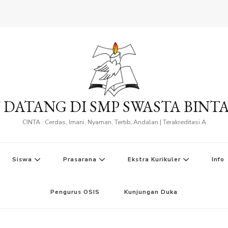
 DATANG DI SMP SWASTA BINT
CINTA : Cerdas, Imani, Nyaman, Tertib, Andalan | Terakreditasi A
Siswa
Prasarana
Ekstra Kurikuler
Info
Pengurus OSIS
Kunjungan Duka