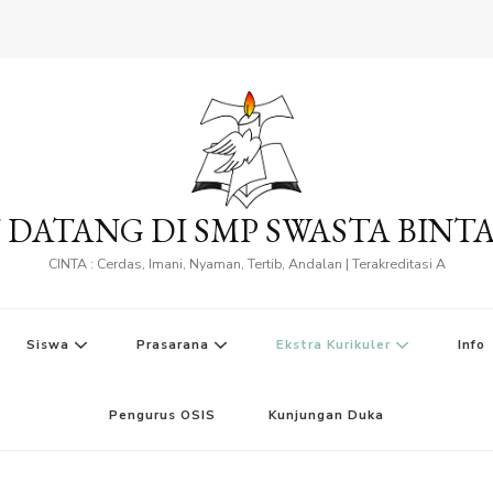
 DATANG DI SMP SWASTA BINT
CINTA : Cerdas, Imani, Nyaman, Tertib, Andalan | Terakreditasi A
Siswa
Prasarana
Ekstra Kurikuler
Info
Pengurus OSIS
Kunjungan Duka