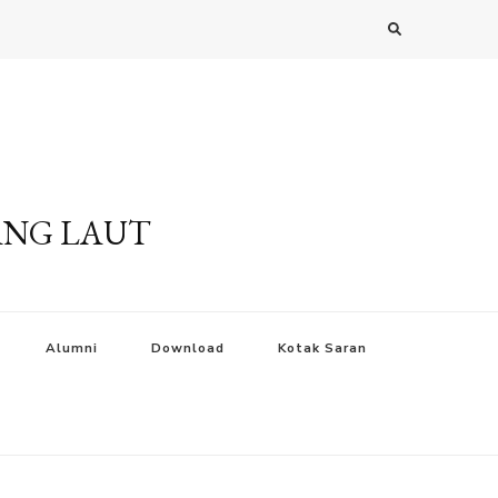
ANG LAUT
Alumni
Download
Kotak Saran