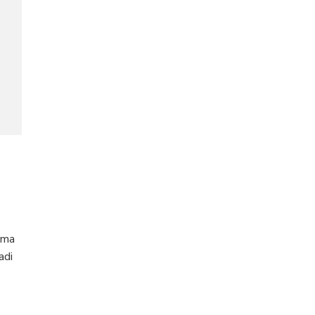
lama
adi