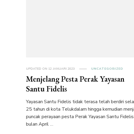
UPDATED ON
12 JANUARI 2023
UNCATEGORIZED
Menjelang Pesta Perak Yayasan
Santu Fidelis
Yayasan Santu Fidelis tidak terasa telah berdiri se
25 tahun di kota Telukdalam hingga kemudian menj
puncak perayaan pesta Perak Yayasan Santu Fidelis
bulan April …