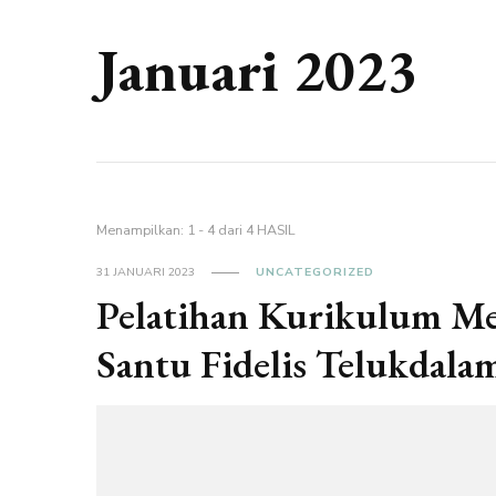
Januari 2023
Menampilkan: 1 - 4 dari 4 HASIL
31 JANUARI 2023
UNCATEGORIZED
Pelatihan Kurikulum Me
Santu Fidelis Telukdala