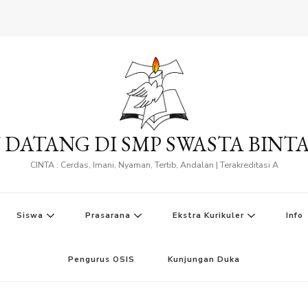
 DATANG DI SMP SWASTA BINT
CINTA : Cerdas, Imani, Nyaman, Tertib, Andalan | Terakreditasi A
Siswa
Prasarana
Ekstra Kurikuler
Info
Pengurus OSIS
Kunjungan Duka