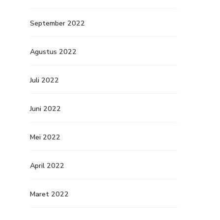
September 2022
Agustus 2022
Juli 2022
Juni 2022
Mei 2022
April 2022
Maret 2022