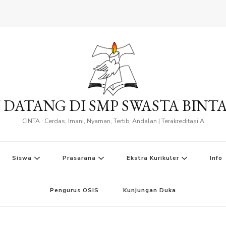
 DATANG DI SMP SWASTA BINT
CINTA : Cerdas, Imani, Nyaman, Tertib, Andalan | Terakreditasi A
Siswa
Prasarana
Ekstra Kurikuler
Info
Pengurus OSIS
Kunjungan Duka