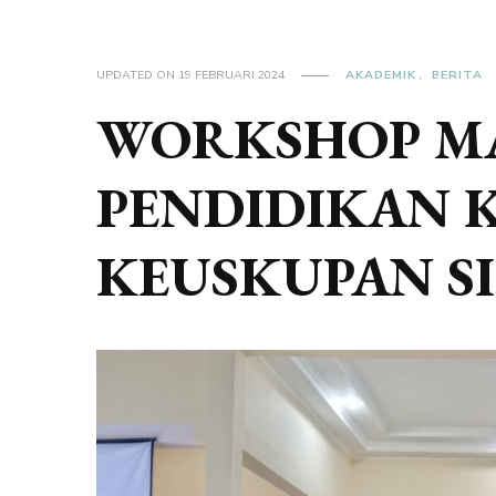
UPDATED ON
19 FEBRUARI 2024
AKADEMIK
BERITA
WORKSHOP MA
PENDIDIKAN 
KEUSKUPAN S