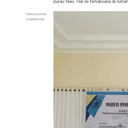
pulau Nias. Hal ini terlaksana di ru
TINGGALKAN
PADA
KOMENTAR
WORKSHOP
MAJELIS
PENDIDIKAN
KATOLIK
KEUSKUPAN
SIBOLGA