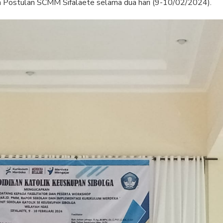
mah Postulan SCMM Sifalaete selama dua hari (9-10/02/2024).