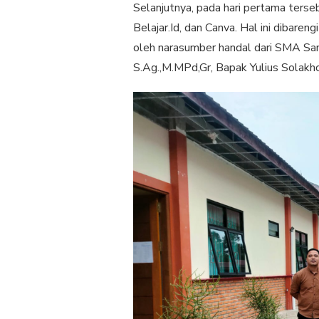
Selanjutnya, pada hari pertama ters
Belajar.Id, dan Canva. Hal ini dibare
oleh narasumber handal dari SMA Sant
S.Ag.,M.MPd,Gr, Bapak Yulius Solakh