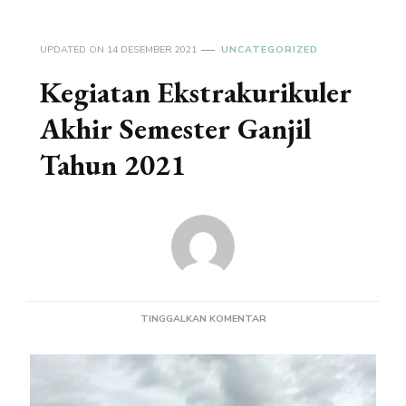
UPDATED ON
14 DESEMBER 2021
UNCATEGORIZED
Kegiatan Ekstrakurikuler
Akhir Semester Ganjil
Tahun 2021
PADA
TINGGALKAN KOMENTAR
KEGIATAN
EKSTRAKURIKULER
AKHIR
SEMESTER
GANJIL