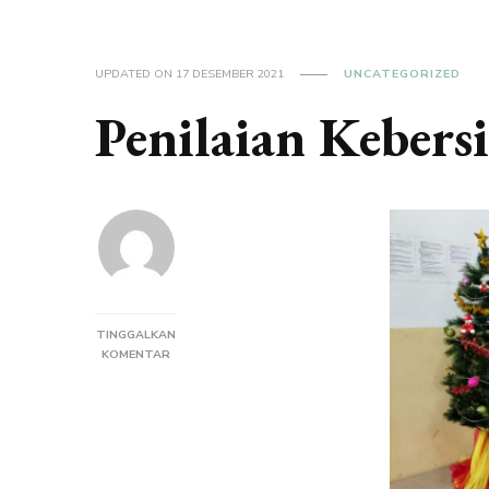
UPDATED ON
17 DESEMBER 2021
UNCATEGORIZED
Penilaian Kebers
TINGGALKAN
PADA
KOMENTAR
PENILAIAN
KEBERSIHAN
KELAS
DAN
TAMAN