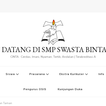
 DATANG DI SMP SWASTA BINT
CINTA : Cerdas, Imani, Nyaman, Tertib, Andalan | Terakreditasi A
Siswa
Prasarana
Ekstra Kurikuler
Info
Pengurus OSIS
Kunjungan Duka
dan Taman