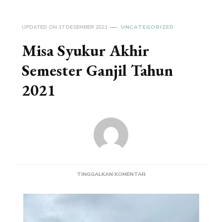
UPDATED ON
17 DESEMBER 2021
UNCATEGORIZED
Misa Syukur Akhir
Semester Ganjil Tahun
2021
PADA
TINGGALKAN KOMENTAR
MISA
SYUKUR
AKHIR
SEMESTER
GANJIL