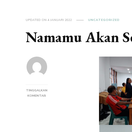
UPDATED ON
4 JANUARI 2022
UNCATEGORIZED
Namamu Akan Se
TINGGALKAN
PADA
KOMENTAR
NAMAMU
AKAN
SELALU
HIDUP