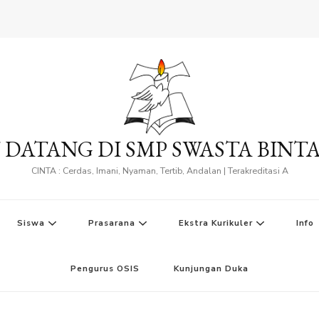
 DATANG DI SMP SWASTA BINT
CINTA : Cerdas, Imani, Nyaman, Tertib, Andalan | Terakreditasi A
Siswa
Prasarana
Ekstra Kurikuler
Info
Pengurus OSIS
Kunjungan Duka