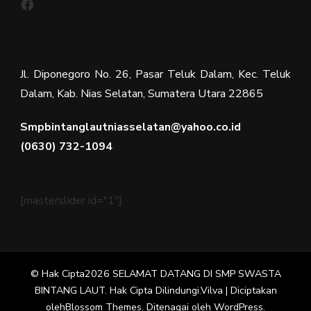
Jl. Diponegoro No. 26, Pasar Teluk Dalam, Kec. Teluk
Dalam, Kab. Nias Selatan, Sumatera Utara 22865
Smpbintanglautniasselatan@yahoo.co.id
(0630) 732-1094
[masterslider id="1"]
© Hak Cipta2026
SELAMAT DATANG DI SMP SWASTA
BINTANG LAUT
. Hak Cipta Dilindungi.
Vilva | Diciptakan
oleh
Blossom Themes
. Ditenagai oleh
WordPress
.