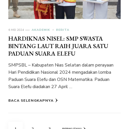
6 MEI 2024
AKADEMIK
BERITA
HARDIKNAS NISEL: SMP SWASTA
BINTANG LAUT RAIH JUARA SATU
PADUAN SUARA ELEFU
SMPSBL – Kabupaten Nias Selatan dalam perayaan
Hari Pendidikan Nasional 2024 mengadakan lomba
Paduan Suara Elefu dan OSN Matematika. Paduan
Suara Elefu diadakan 27 April …
BACA SELENGKAPNYA
Paginasi
HALAMAN
HALAMAN
HALAMAN
1
2
3
BERIKUTNYA