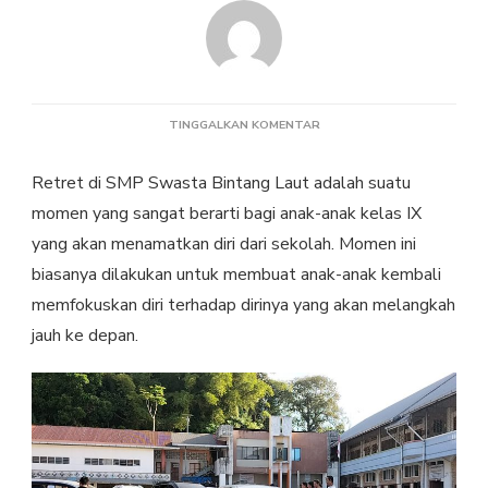
PADA
TINGGALKAN KOMENTAR
RETRET
GELOMBANG
Retret di SMP Swasta Bintang Laut adalah suatu
I
SMPS
momen yang sangat berarti bagi anak-anak kelas IX
BINTANG
yang akan menamatkan diri dari sekolah. Momen ini
LAUT
biasanya dilakukan untuk membuat anak-anak kembali
memfokuskan diri terhadap dirinya yang akan melangkah
jauh ke depan.