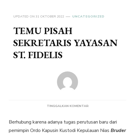
UPDATED ON
31 OKTOBER 2022
UNCATEGORIZED
TEMU PISAH
SEKRETARIS YAYASAN
ST. FIDELIS
PADA
TINGGALKAN KOMENTAR
TEMU
PISAH
Berhubung karena adanya tugas perutusan baru dari
SEKRETARIS
YAYASAN
pemimpin Ordo Kapusin Kustodi Kepulauan Nias
Bruder
ST.